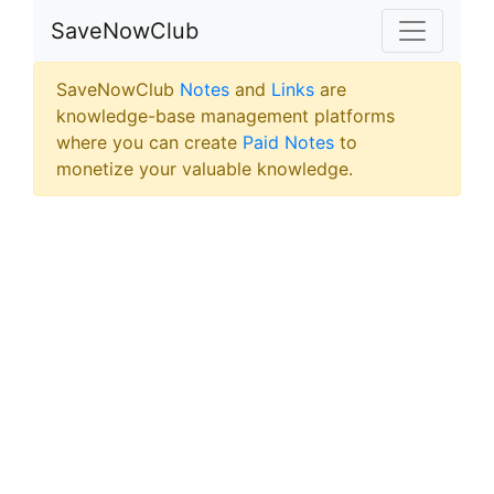
SaveNowClub
SaveNowClub
Notes
and
Links
are
knowledge-base management platforms
where you can create
Paid Notes
to
monetize your valuable knowledge.