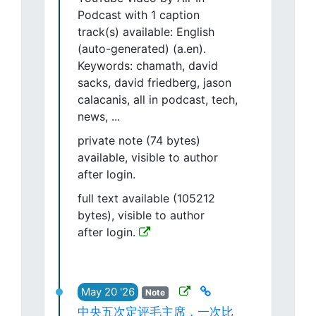
Podcast with 1 caption
track(s) available: English
(auto-generated) (a.en).
Keywords: chamath, david
sacks, david friedberg, jason
calacanis, all in podcast, tech,
news, ...
private note (74 bytes)
available, visible to author
after login.
full text available (105212
bytes), visible to author
after login.
May 20 '26
Note
中央五次定评毛主席，一次比