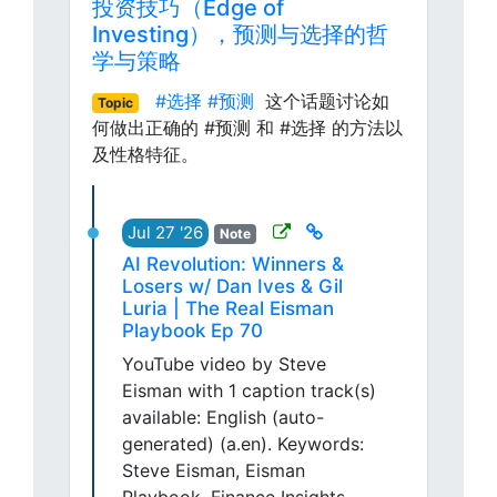
投资技巧（Edge of
Investing），预测与选择的哲
学与策略
#选择
#预测
这个话题讨论如
Topic
何做出正确的 #预测 和 #选择 的方法以
及性格特征。
Jul 27 '26
Note
AI Revolution: Winners &
Losers w/ Dan Ives & Gil
Luria | The Real Eisman
Playbook Ep 70
YouTube video by Steve
Eisman with 1 caption track(s)
available: English (auto-
generated) (a.en). Keywords:
Steve Eisman, Eisman