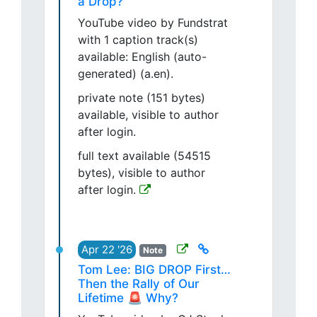
a Drop?
YouTube video by Fundstrat
with 1 caption track(s)
available: English (auto-
generated) (a.en).
private note (151 bytes)
available, visible to author
after login.
full text available (54515
bytes), visible to author
after login.
Apr 22 '26
Note
Tom Lee: BIG DROP First…
Then the Rally of Our
Lifetime 🚨 Why?