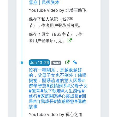
雪崩 | 风投资本
YouTube video by 北美王路飞
保存了私人笔记（127字
节），作者用户登录后可见。
保存了原文（863字节），作
者用户登录后可见。
Jun 13 '26
Note
沒有一種關系，是越處越好
的，父母子女也不例外！佛學
揭祕：關系疏遠的驚人因果#
佛學智慧#親情關系#父母子女
#無常#放下執着#人生感悟#
修行#家庭關系#心靈成長#因
果#自我成長#情感療愈#佛教
故事
YouTube video by 禪心之道