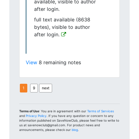
available, visible to author
after login.
full text available (8638
bytes), visible to author
after login.
View
8 remaining notes
1
9
next
Terms of Use
: You are in agreement with our
Terms of Services
and
Privacy Policy
. If you have any question or concern to any
information published on SaveNowClub, please feel free to write to
us at savenowclub@gmail.com. For product news and
announcements, please check our
blog
.