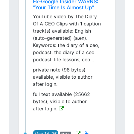
Ex-Google Insider WARNS:
"Your Time Is Almost Up"
YouTube video by The Diary
Of A CEO Clips with 1 caption
track(s) available: English
(auto-generated) (a.en).
Keywords: the diary of a ceo,
podcast, the diary of a ceo
podcast, life lessons, ceo...
private note (98 bytes)
available, visible to author
after login.
full text available (25662
bytes), visible to author
after login.
May 14 '25