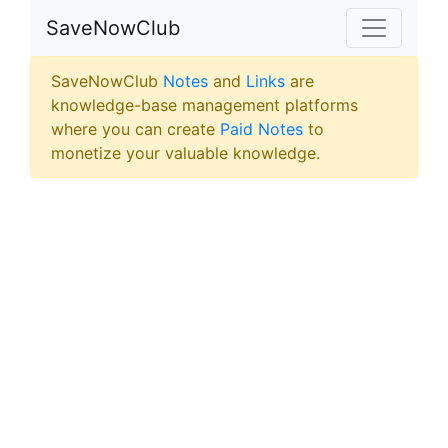
SaveNowClub
SaveNowClub
Notes
and
Links
are
knowledge-base management platforms
where you can create
Paid Notes
to
monetize your valuable knowledge.