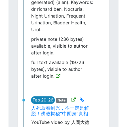
generated) (a.en). Keywords:
dr richard ben, Nocturia,
Night Urination, Frequent
Urination, Bladder Health,
Urol...
private note (236 bytes)
available, visible to author
after login.
full text available (19726
bytes), visible to author
after login.
Feb 20 '26
Note
人死后看到光，不一定是解
脱！佛教揭秘“中阴身”真相
YouTube video by 人間大德