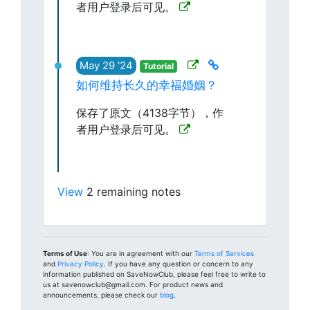
者用户登录后可见。
May 29 '24
Tutorial
如何维持长久的幸福婚姻？
保存了原文（4138字节），作
者用户登录后可见。
View
2 remaining notes
Terms of Use
: You are in agreement with our
Terms of Services
and
Privacy Policy
. If you have any question or concern to any
information published on SaveNowClub, please feel free to write to
us at savenowclub@gmail.com. For product news and
announcements, please check our
blog
.