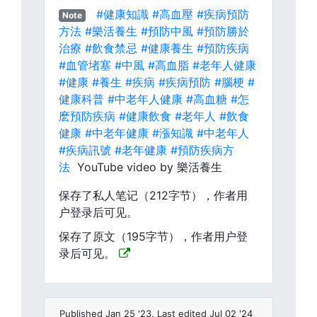
#健康知識
#高血壓
#疾病預防
Note
方法
#樂活養生
#預防中風
#預防勝於
治療
#飲食禁忌
#健康養生
#預防疾病
#血管堵塞
#中風
#高血脂
#老年人健康
#健康
#養生
#疾病
#疾病預防
#腦梗
#
健康科普
#中老年人健康
#高血糖
#怎
麽預防疾病
#健康飲食
#老年人
#飲食
健康
#中老年健康
#漲知識
#中老年人
#疾病訊號
#老年健康
#預防疾病方
法
YouTube video by 樂活養生
保存了私人笔记（212字节），作者用
户登录后可见。
保存了原文（195字节），作者用户登
录后可见。
Published Jan 25 '23. Last edited Jul 02 '24