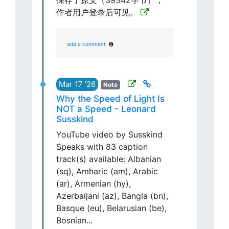
保存了原文（39342字节），
作者用户登录后可见。
add a comment
Mar 17 '26
Note
Why the Speed of Light Is
NOT a Speed - Leonard
Susskind
YouTube video by Susskind
Speaks with 83 caption
track(s) available: Albanian
(sq), Amharic (am), Arabic
(ar), Armenian (hy),
Azerbaijani (az), Bangla (bn),
Basque (eu), Belarusian (be),
Bosnian...