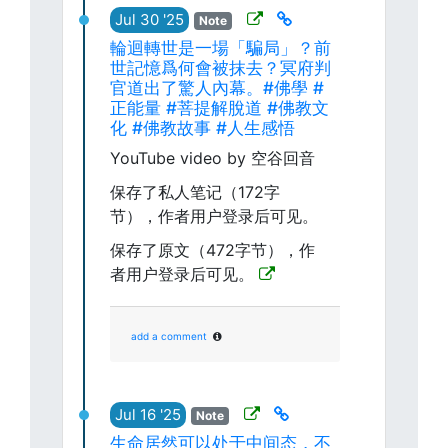
Jul 30 '25
Note
輪迴轉世是一場「騙局」？前
世記憶爲何會被抹去？冥府判
官道出了驚人內幕。#佛學 #
正能量 #菩提解脫道 #佛教文
化 #佛教故事 #人生感悟
YouTube video by 空谷回音
保存了私人笔记（172字
节），作者用户登录后可见。
保存了原文（472字节），作
者用户登录后可见。
add a comment
Jul 16 '25
Note
生命居然可以处于中间态，不