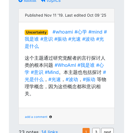
topics
submit
Published Nov 11 '19. Last edited Oct 09 '25
#whoami
#心学
#mind
#
Uncertainty
我是谁
#意识
#振动
#光速
#波动
#光
是什么
这个主题通过研究觉醒者的言行探讨人
类的根本问题
#WhoAmI
#我是谁
#心
学
#意识
#Mind
。本主题也包括探讨
#
光是什么
，
#光速
，
#波动
，
#振动
等物
理学概念，因为这些概念都和意识相
关。
add a comment
23 notes,
14 links
1
3
next