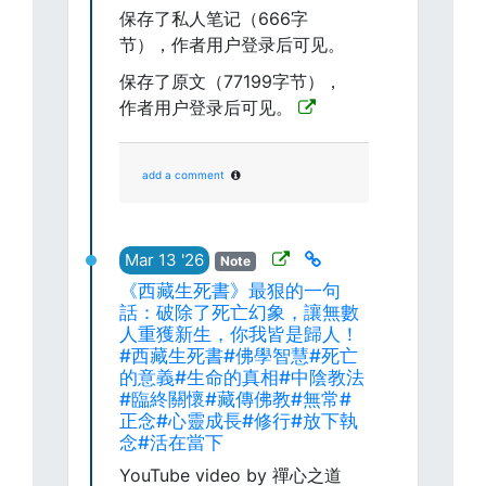
保存了私人笔记（666字
节），作者用户登录后可见。
保存了原文（77199字节），
作者用户登录后可见。
add a comment
Mar 13 '26
Note
《西藏生死書》最狠的一句
話：破除了死亡幻象，讓無數
人重獲新生，你我皆是歸人！
#西藏生死書#佛學智慧#死亡
的意義#生命的真相#中陰教法
#臨終關懷#藏傳佛教#無常#
正念#心靈成長#修行#放下執
念#活在當下
YouTube video by 禪心之道