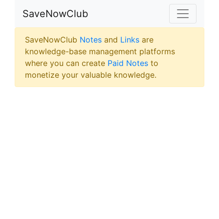
SaveNowClub
SaveNowClub
Notes
and
Links
are
knowledge-base management platforms
where you can create
Paid Notes
to
monetize your valuable knowledge.