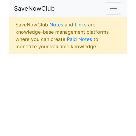
SaveNowClub
SaveNowClub
Notes
and
Links
are
knowledge-base management platforms
where you can create
Paid Notes
to
monetize your valuable knowledge.