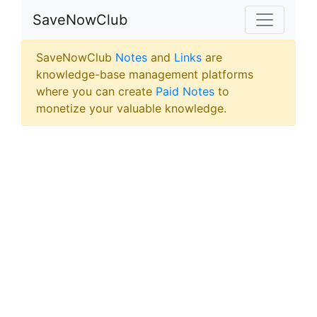
SaveNowClub
SaveNowClub
Notes
and
Links
are
knowledge-base management platforms
where you can create
Paid Notes
to
monetize your valuable knowledge.