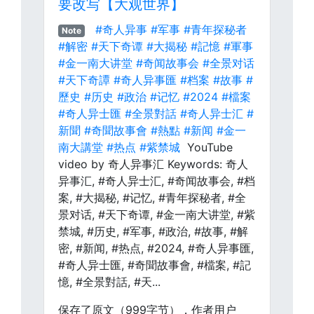
要改写【大观世界】
#奇人异事
#军事
#青年探秘者
Note
#解密
#天下奇谭
#大揭秘
#記憶
#軍事
#金一南大讲堂
#奇闻故事会
#全景对话
#天下奇譚
#奇人异事匯
#档案
#故事
#
歷史
#历史
#政治
#记忆
#2024
#檔案
#奇人异士匯
#全景對話
#奇人异士汇
#
新聞
#奇聞故事會
#熱點
#新闻
#金一
南大講堂
#热点
#紫禁城
YouTube
video by 奇人异事汇 Keywords: 奇人
异事汇, #奇人异士汇, #奇闻故事会, #档
案, #大揭秘, #记忆, #青年探秘者, #全
景对话, #天下奇谭, #金一南大讲堂, #紫
禁城, #历史, #军事, #政治, #故事, #解
密, #新闻, #热点, #2024, #奇人异事匯,
#奇人异士匯, #奇聞故事會, #檔案, #記
憶, #全景對話, #天...
保存了原文（999字节），作者用户