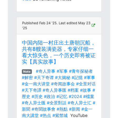
Published Feb 24 '25. Last edited May 23
'25
中国内陆一村庄出土唐朝沉船，
共有8艘装满瓷器，专家仔细一
看大惊失色，一个历史即将被证
实【真实故事】
#奇人异事
#军事
#青年探秘者
Note
#解密
#天下奇谭
#大揭秘
#記憶
#軍事
#金一南大讲堂
#奇闻故事会
#全景对话
#天下奇譚
#奇人异事匯
#档案
#故事
#
歷史
#历史
#政治
#记忆
#2024
#檔案
#奇人异士匯
#全景對話
#奇人异士汇
#
新聞
#奇聞故事會
#熱點
#新闻
#金一
南大講堂
#热点
#紫禁城
YouTube