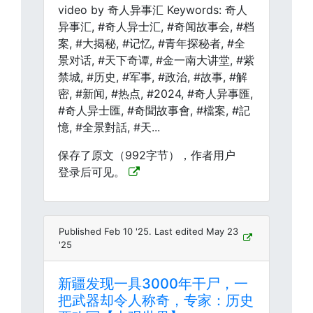
video by 奇人异事汇 Keywords: 奇人
异事汇, #奇人异士汇, #奇闻故事会, #档
案, #大揭秘, #记忆, #青年探秘者, #全
景对话, #天下奇谭, #金一南大讲堂, #紫
禁城, #历史, #军事, #政治, #故事, #解
密, #新闻, #热点, #2024, #奇人异事匯,
#奇人异士匯, #奇聞故事會, #檔案, #記
憶, #全景對話, #天...
保存了原文（992字节），作者用户
登录后可见。
Published Feb 10 '25. Last edited May 23
'25
新疆发现一具3000年干尸，一
把武器却令人称奇，专家：历史