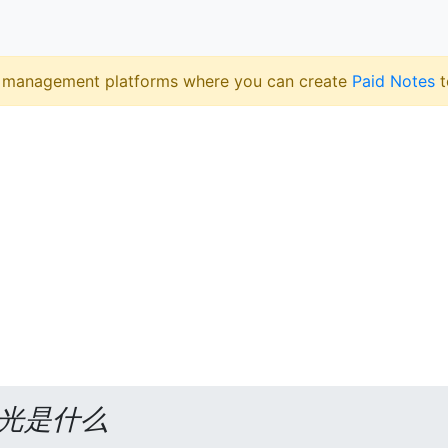
 management platforms where you can create
Paid Notes
t
光是什么