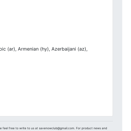
c (ar), Armenian (hy), Azerbaijani (az),
se feel free to write to us at savenowclub@gmail.com. For product news and