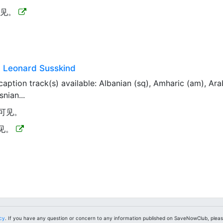
可见。
- Leonard Susskind
tion track(s) available: Albanian (sq), Amharic (am), Arabi
nian...
可见。
可见。
icy
. If you have any question or concern to any information published on SaveNowClub, plea