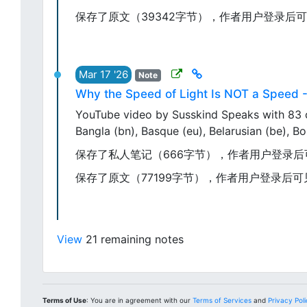
保存了原文（39342字节），作者用户登录后
Mar 17 '26
Note
Why the Speed of Light Is NOT a Speed 
YouTube video by Susskind Speaks with 83 cap
Bangla (bn), Basque (eu), Belarusian (be), Bos
保存了私人笔记（666字节），作者用户登录后
保存了原文（77199字节），作者用户登录后
View
21 remaining notes
Terms of Use
: You are in agreement with our
Terms of Services
and
Privacy Pol