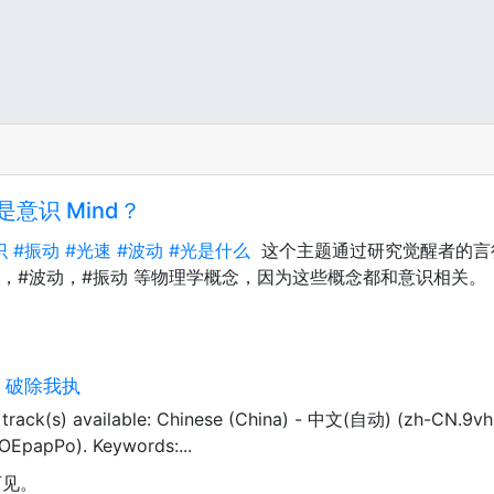
是意识 Mind？
识
#振动
#光速
#波动
#光是什么
这个主题通过研究觉醒者的言行探讨
光速，#波动，#振动 等物理学概念，因为这些概念都和意识相关。
| 破除我执
rack(s) available: Chinese (China) - 中文(自动) (zh-CN.9v
6OEpapPo). Keywords:...
可见。