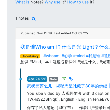
What is
Notes?
Why use
it?
How to use
it?
1 notes
Published Nov 11 '19. Last edited Oct 09 '25
我是谁Who am I？什么是光 Light？什么
#whoami
#心学
#mind
#我是谁
#意
Uncertainty
意识 #Mind。本主题也包括探讨 #光是什么，#
Apr 24 '26
Note
武状元苏乞儿 | 揭秘周星驰藏了30年的佛经 
YouTube video by 宏观阿尔法 with 3 caption t
TW.RsSZZSfhlqk), English - English (en.eEY
保存了私人笔记（45字节），作者用户登录后