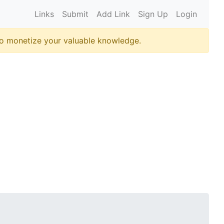
Links
Submit
Add Link
Sign Up
Login
o monetize your valuable knowledge.