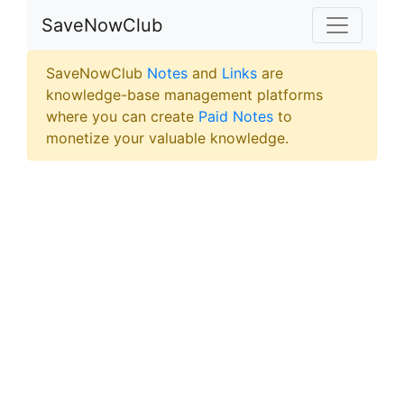
SaveNowClub
SaveNowClub
Notes
and
Links
are
knowledge-base management platforms
where you can create
Paid Notes
to
monetize your valuable knowledge.