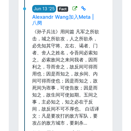
Jun 13 '25
Fact
Alexandr Wang加入Meta |
八阕
《孙子兵法》用间篇 凡军之所欲
击，城之所欲攻，人之所欲杀，
必先知其守将、左右、谒者、门
者、舍人之姓名，令吾间必索知
之。必索敌间之来间我者，因而
利之，导而舍之，故反间可得而
用也；因是而知之，故乡间、内
间可得而使也；因是而知之，故
死间为诳事，可使告敌；因是而
知之，故生间可使如期。五间之
事，主必知之，知之必在于反
间，故反间不可不厚也。 白话译
文：凡是要攻打的敌方军队，要
攻占的敌方城市，要刺杀...